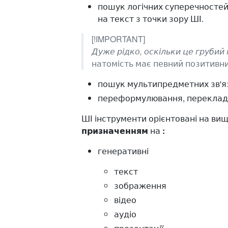
пошук логічних суперечностей
на текст з точки зору ШІ.
[!IMPORTANT]
Дуже рідко, оскільки це грубий
натомість має певний позитивн
пошук мультипредметних зв'язк
переформулювання, переклад 
ШІ інструменти орієнтовані на ви
призначенням
на
:
генеративні
текст
зображення
відео
аудіо