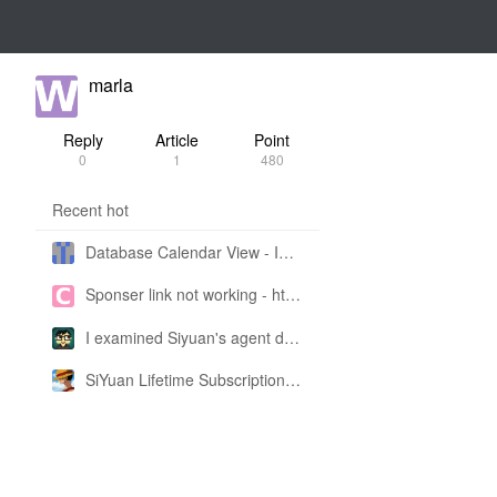
marla
Reply
Article
Point
0
1
480
Recent hot
Database Calendar View - Implemented in My Own SiYuan Fork
Sponser link not working - https://liuyun.io/sponsor
I examined Siyuan's agent design philosophy and made this CLI SKILL doc so you don't have to
SiYuan Lifetime Subscription Price Adjustment