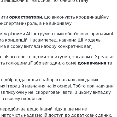
 ініціюючи дії на основі поточного стану
лити
оркестратори,
що виконують координаційну
спертами) роль, а не виконавчу.
між різними АІ інструментами обов'язово, принаймні
ька концепцій. Насамперед, навчена ШІ модель,
ма в собі(у вигляді набору конкретних ваг).
є нічого про те що ми запитуємо, загалом є 2 реальні
ть галюцинації або вигадки, а саме
донавчання
та
є підбір додаткових наборів навчальних даних
х ітерацій навчання на їх основі. Тобто при навчанні
записуючи у неї скориговані ваги. В цьому випадку
 в своєму наборі ваг.
передбачає дещо інший підхід, де ми не
, натомість надаємо їй доступ до додаткових даних.