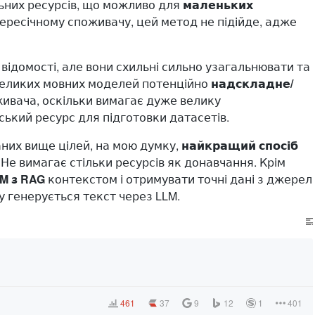
них ресурсів, що можливо для ​
маленьких
пересічному споживачу, цей метод не підійде, адже
 відомості, але вони схильні сильно узагальнювати та
еликих мовних моделей потенційно
надскладне/
ивача, оскільки вимагає дуже велику
ький ресурс для підготовки датасетів.
аних вище цілей, на мою думку,
найкращий спосіб
. Не вимагає стільки ресурсів як донавчання. Крім
M з RAG
контекстом і отримувати точні дані з джерел
у генерується текст через LLM.
461
37
9
12
1
401