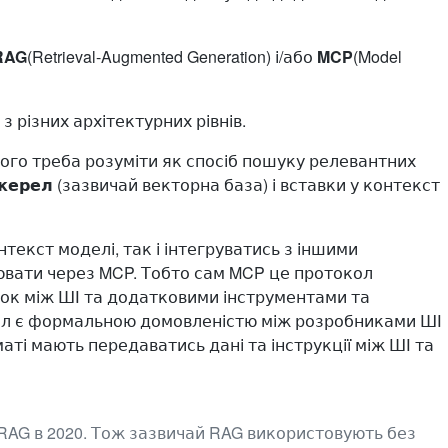
RAG
​(Retrieval-Augmented Generation) і/або ​
MCP
(Model
 різних архітектурних рівнів.
ого треба розуміти як спосіб пошуку релевантних
джерел
(зазвичай векторна база) і вставки у контекст
екст моделі, так і інтегруватись з іншими
ювати через MCP. Тобто сам MCP це протокол
сток між ШІ та додатковими інструментами та
ол є формальною домовленістю між розробниками ШІ
ті мають передаватись дані та інструкції між ШІ та
а RAG в 2020. Тож зазвичай RAG використовують без