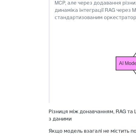
MCP, але через додавання різни
динаміка інтеграції RAG через 
стандартизованим оркестраторо
AI Mode
Різниця між донавчанням, RAG та 
з даними
Якщо модель взагалі не містить по