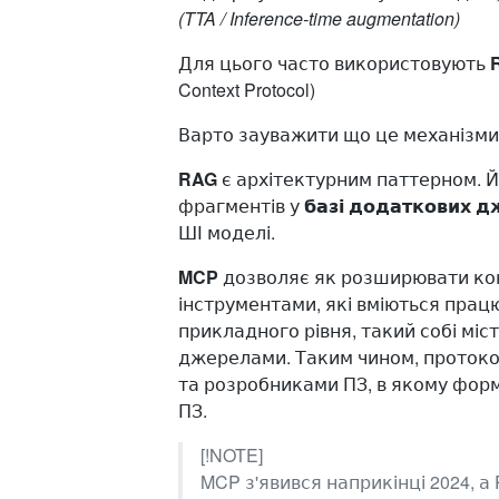
(TTA / Inference-time augmentation)
Для цього часто використовують ​
Context Protocol)
Варто зауважити що це механізми з
RAG
є архітектурним паттерном. Й
фрагментів у
базі додаткових 
ШІ моделі.
MCP
дозволяє як розширювати конт
інструментами, які вміються прац
прикладного рівня, такий собі мі
джерелами. Таким чином, проток
та розробниками ПЗ, в якому форма
ПЗ.
[!NOTE]
MCP з'явився наприкінці 2024, 