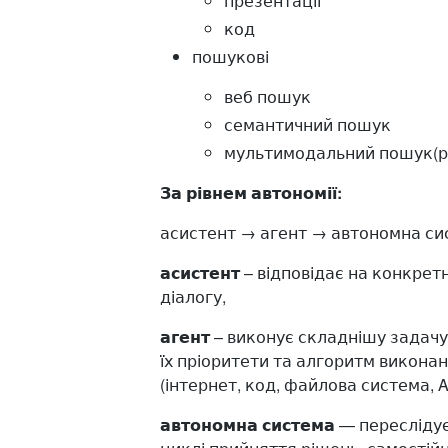
презентації
код
пошукові
веб пошук
семантичний пошук
мультимодальний пошук(р
За рівнем автономії:
асистент → агент → автономна си
асистент
– відповідає на конкретн
діалогу,
агент
– виконує складнішу задачу,
їх пріоритети та алгоритм викона
(інтернет, код, файлова система, A
автономна система
— переслідує