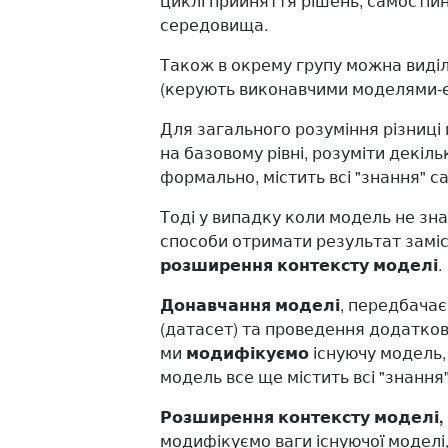
циклі прийняття рішень, самостійно
середовища.
Також в окрему групу можна виді
(керують виконавчими моделями-ек
Для загального розуміння різниці 
на базовому рівні, розуміти декіл
формально, містить всі "знання" са
Тоді у випадку коли модель не зна
способи отримати результат заміс
розширення
​
контексту моделі
.
Донавчання моделі
​, передбача
(датасет) та проведення додаткови
ми
модифікуємо
існуючу модель, 
модель все ще містить всі "знання"
Розширення контексту моделі,
модифікуємо ваги існуючої моделі