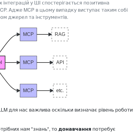
х інтеграцій у ШІ спостерігається позитивна
MCP. Адже MCP в цьому випадку виступає таким собі
м джерел та інструментів.
MCP
RAG
l
MCP
API
MCP
etc.
LLM для нас важлива оскільки визначає рівень роботи
трібних нам "знань", то
донавчання
потребує