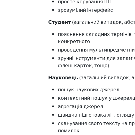
просте керування ШІ
зрозумілий інтерфейс
Студент
​(загальний випадок, абс
пояснення складних термінів,
конкретного
проведення мультипредметни
зручні інструменти для запам'
флеш-карток, тощо)
Науковець
​(загальний випадок, 
пошук наукових джерел
контекстний пошук у джерел
агрегація джерел
швидка підготовка літ. огляду
сканування свого тексту на п
помилок