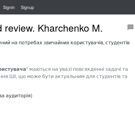
Signin
Signup
nd review. Kharchenko M.
ний на потребах звичайних користувачів, студентів
ристувача
" маються на увазі повсякденні задачі та
ня ШІ, що може бути актуальним для студентів та
ва аудиторія)