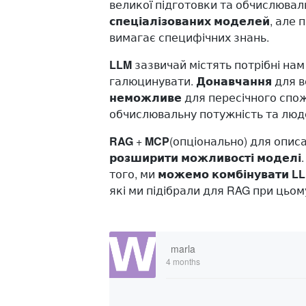
великої підготовки та обчислюваль
спеціалізованих моделей
, але 
вимагає специфічних знань.
LLM
зазвичай містять потрібні нам
галюцинувати.
Донавчання
для в
неможливе
для пересічного спож
обчислювальну потужність та людс
RAG
+
MCP
(опціонально) для опис
розширити можливості моделі
того, ми
можемо комбінувати LL
які ми підібрали для RAG при цьом
marla
4 months