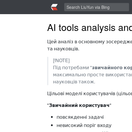
AI tools analysis a
Цей аналіз в основному зосередже
та науковців.
[!NOTE]
Під потребами "​
звичайного ко
максимально просте використан
науковців також.
Цільові моделі користувачів (цільо
"​
Звичайний користувач
"
повсякденні задачі
невисокий поріг входу