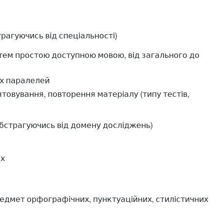
трагуючись від спеціальності)
 тем простою доступною мовою, від загального до
х паралелей
ятовування, повторення матеріалу (типу тестів,
абстрагуючись від домену досліджень)
ах
редмет орфографічних, пунктуаційних, стилістичних