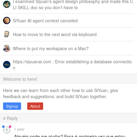
I examined Siyuan's agent design philosophy and made this C
LI SKILL doc so you don't have to
SiYuan AI agent context canceled
How to move to the next word via keyboard
Where to put my workspace on a Mac?
https://siyuanai.com : Error establishing a database connectio
n
Welcome to here!
Here we can learn from each other how to use SiYuan, give
feedback and suggestions, and build SiYuan together.
Signup
About
4
Reply
1 year
Alguém pode me ajudar? Essa é aprimeira vez que estou