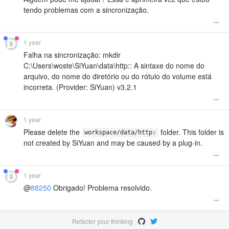
tendo problemas com a sincronização.
1 year
Falha na sincronização: mkdir
C:\Users\woste\SiYuan\data\http:: A sintaxe do nome do
arquivo, do nome do diretório ou do rótulo do volume está
incorreta. (Provider: SiYuan) v3.2.1
1 year
Please delete the
folder. This folder is
workspace/data/http:
not created by SiYuan and may be caused by a plug-in.
1 year
@
88250
Obrigado! Problema resolvido.
Refactor your thinking