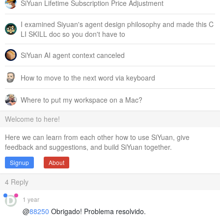
SiYuan Lifetime Subscription Price Adjustment
I examined Siyuan's agent design philosophy and made this C
LI SKILL doc so you don't have to
SiYuan AI agent context canceled
How to move to the next word via keyboard
Where to put my workspace on a Mac?
Welcome to here!
Here we can learn from each other how to use SiYuan, give
feedback and suggestions, and build SiYuan together.
Signup
About
4
Reply
1 year
@
88250
Obrigado! Problema resolvido.