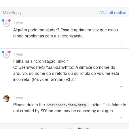
MiscReply
Visit all replies
1 year
Alguém pode me ajudar? Essa é aprimeira vez que estou
tendo problemas com a sincronização.
1 year
Falha na sincronização: mkdir
C:\Users\woste\SiYuan\data\http:: A sintaxe do nome do
arquivo, do nome do diretório ou do rótulo do volume está
incorreta. (Provider: SiYuan) v3.2.1
1 year
Please delete the
folder. This folder is
workspace/data/http:
not created by SiYuan and may be caused by a plug-in.